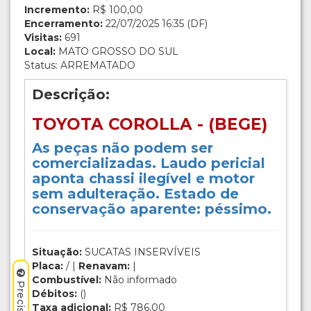
Incremento:
R$ 100,00
Encerramento:
22/07/2025 16:35 (DF)
Visitas:
691
Local:
MATO GROSSO DO SUL
Status: ARREMATADO
Descrição:
TOYOTA COROLLA - (BEGE)
As peças não podem ser
comercializadas. Laudo pericial
aponta chassi ilegível e motor
sem adulteração. Estado de
conservação aparente: péssimo.
Situação:
SUCATAS INSERVÍVEIS
Placa:
/ |
Renavam:
|
Combustível:
Não informado
Débitos:
()
Taxa adicional:
R$ 786,00