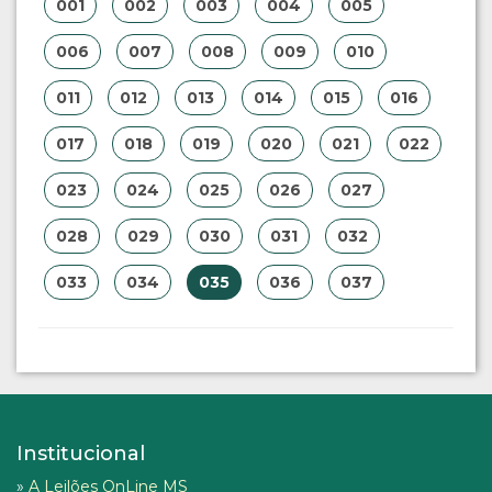
001
002
003
004
005
006
007
008
009
010
011
012
013
014
015
016
017
018
019
020
021
022
023
024
025
026
027
028
029
030
031
032
033
034
035
036
037
Institucional
»
A Leilões OnLine MS