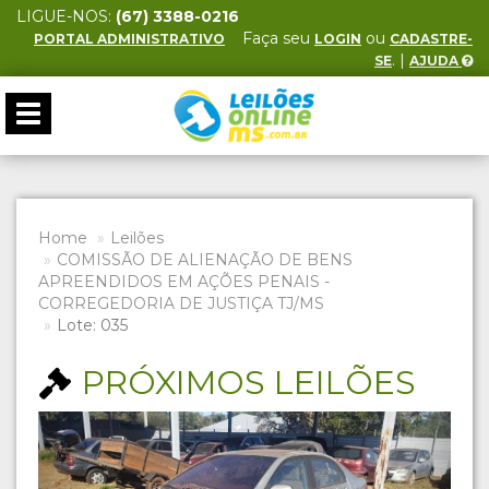
LIGUE-NOS:
(67) 3388-0216
Faça seu
ou
PORTAL ADMINISTRATIVO
LOGIN
CADASTRE-
. |
SE
AJUDA
Toggle
navigation
Home
Leilões
COMISSÃO DE ALIENAÇÃO DE BENS
APREENDIDOS EM AÇÕES PENAIS -
CORREGEDORIA DE JUSTIÇA TJ/MS
Lote: 035
PRÓXIMOS LEILÕES
Previous
Next