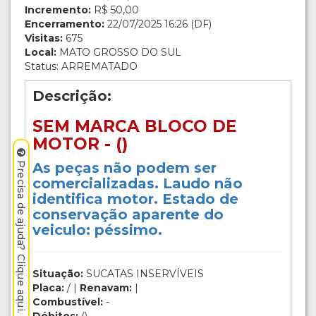
Incremento:
R$ 50,00
Encerramento:
22/07/2025 16:26 (DF)
Visitas:
675
Local:
MATO GROSSO DO SUL
Status: ARREMATADO
Descrição:
SEM MARCA BLOCO DE
MOTOR - ()
As peças não podem ser
Precisa de ajuda? Clique aqui.
comercializadas. Laudo não
identifica motor. Estado de
conservação aparente do
veiculo: péssimo.
Situação:
SUCATAS INSERVÍVEIS
Placa:
/ |
Renavam:
|
Combustível:
-