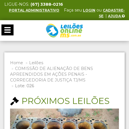
LIGUE-NOS:
(67) 3388-0216
Faça seu
ou
PORTAL ADMINISTRATIVO
LOGIN
CADASTRE-
. |
SE
AJUDA
Toggle
navigation
Home
Leilões
COMISSÃO DE ALIENAÇÃO DE BENS
APREENDIDOS EM AÇÕES PENAIS -
CORREGEDORIA DE JUSTIÇA TJ/MS
Lote: 026
PRÓXIMOS LEILÕES
Previous
Next