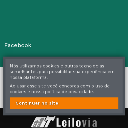
Facebook
Nós utilizamos cookies e outras tecnologias
semelhantes para possibilitar sua experiência em
nossa plataforma.
Ao usar esse site você concorda com o uso de
© Gustavo Correa Pereira da Silva - Leiloeiro Público Oficial -
cookies e nossa política de privacidade.
Matrícula nº 26 JUCEMS - Todos os direitos reservados
A cópia ou reprodução não autorizada do conteúdo deste site
poderá acarretar em penas previstas em lei.
Continuar no site
Plataforma