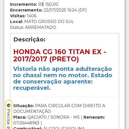
Incremento:
R$ 150,00
Encerramento:
22/07/2025 16:24 (DF)
Visitas:
1406
Local:
MATO GROSSO DO SUL
Status: ARREMATADO
Descrição:
HONDA CG 160 TITAN EX -
2017/2017 (PRETO)
Vistoria não aponta adulteração
no chassi nem no motor. Estado
de conservação aparente:
recuperável.
Situação:
PARA CIRCULAR COM DIREITO A
DOCUMENTAÇÃO
Placa:
QAG1A70 / SONORA - MS |
Renavam:
01126448963 |
Combustível:
ÁLCOOL/GASOLINA