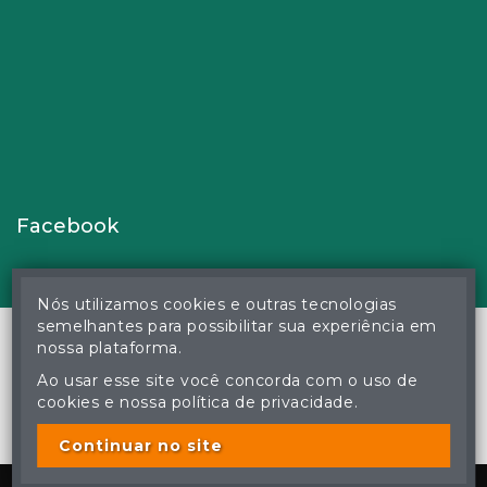
Facebook
Nós utilizamos cookies e outras tecnologias
semelhantes para possibilitar sua experiência em
nossa plataforma.
Ao usar esse site você concorda com o uso de
© Gustavo Correa Pereira da Silva - Leiloeiro Público Oficial -
cookies e nossa política de privacidade.
Matrícula nº 26 JUCEMS - Todos os direitos reservados
A cópia ou reprodução não autorizada do conteúdo deste site
poderá acarretar em penas previstas em lei.
Continuar no site
Plataforma