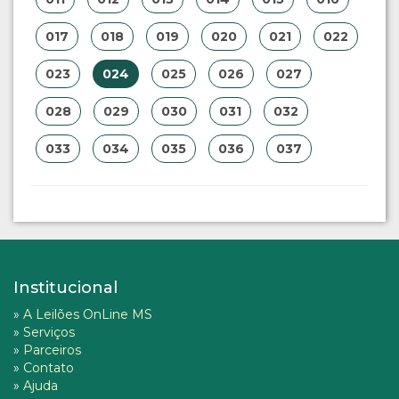
017
018
019
020
021
022
023
024
025
026
027
028
029
030
031
032
033
034
035
036
037
Institucional
»
A Leilões OnLine MS
»
Serviços
»
Parceiros
»
Contato
»
Ajuda