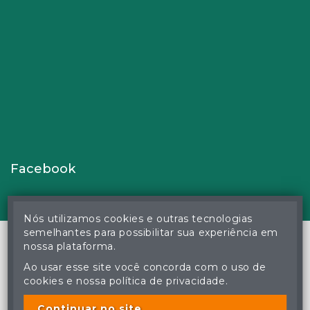
Facebook
Nós utilizamos cookies e outras tecnologias
semelhantes para possibilitar sua experiência em
nossa plataforma.
Ao usar esse site você concorda com o uso de
© Gustavo Correa Pereira da Silva - Leiloeiro Público Oficial -
cookies e nossa política de privacidade.
Matrícula nº 26 JUCEMS - Todos os direitos reservados
A cópia ou reprodução não autorizada do conteúdo deste site
poderá acarretar em penas previstas em lei.
Continuar no site