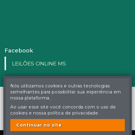
Facebook
LEILÕES ONLINE MS
Nós utilizamos cookies e outras tecnologias
semelhantes para possibilitar sua experiência em
nossa plataforma.
Ao usar esse site você concorda com o uso de
© Gustavo Correa Pereira da Silva - Leiloeiro Público Oficial -
cookies e nossa política de privacidade.
Matrícula nº 26 JUCEMS - Todos os direitos reservados
A cópia ou reprodução não autorizada do conteúdo deste site
poderá acarretar em penas previstas em lei.
Continuar no site