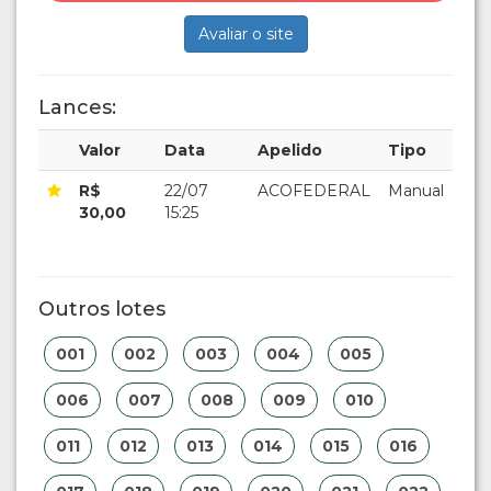
Avaliar o site
Lances:
Valor
Data
Apelido
Tipo
R$
22/07
ACOFEDERAL
Manual
30,00
15:25
Outros lotes
001
002
003
004
005
006
007
008
009
010
011
012
013
014
015
016