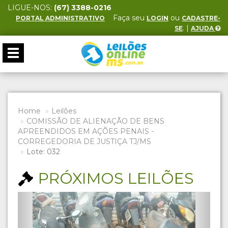
LIGUE-NOS:
(67) 3388-0216
Faça seu
ou
PORTAL ADMINISTRATIVO
LOGIN
CADASTRE-
. |
SE
AJUDA
Toggle
navigation
Home
Leilões
COMISSÃO DE ALIENAÇÃO DE BENS
APREENDIDOS EM AÇÕES PENAIS -
CORREGEDORIA DE JUSTIÇA TJ/MS
Lote: 032
PRÓXIMOS LEILÕES
Previous
Next