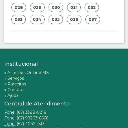
028
029
030
031
032
033
034
035
036
037
Institucional
»
A Leilões OnLine MS
»
Serviços
»
Parceiros
»
Contato
»
Ajuda
Central de Atendimento
Fone:
(67) 3388-0216
Fone:
(67) 99203-6666
Fone:
(67) 4042-1513