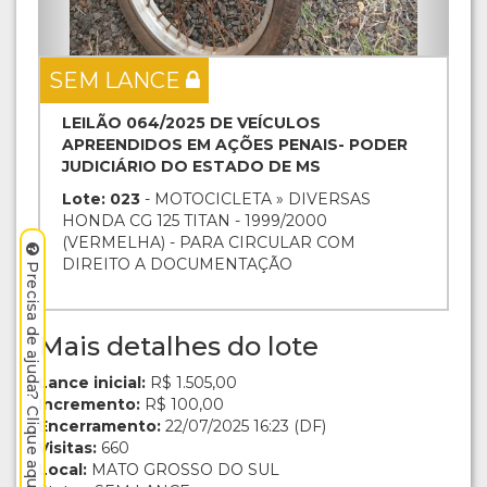
SEM LANCE
LEILÃO 064/2025 DE VEÍCULOS
APREENDIDOS EM AÇÕES PENAIS- PODER
JUDICIÁRIO DO ESTADO DE MS
Lote: 023
- MOTOCICLETA » DIVERSAS
HONDA CG 125 TITAN - 1999/2000
(VERMELHA) - PARA CIRCULAR COM
DIREITO A DOCUMENTAÇÃO
Precisa de ajuda? Clique aqui.
Mais detalhes do lote
Lance inicial:
R$ 1.505,00
Incremento:
R$ 100,00
Encerramento:
22/07/2025 16:23 (DF)
Visitas:
660
Local:
MATO GROSSO DO SUL