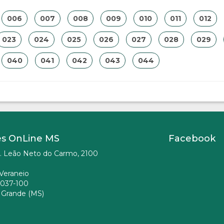
006
007
008
009
010
011
012
023
024
025
026
027
028
029
040
041
042
043
044
es OnLine MS
Facebook
. Leão Neto do Carmo, 2100
Veraneio
037-100
Grande (MS)