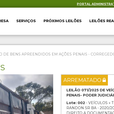
PORTAL ADMINISTRA
RESA
SERVIÇOS
PRÓXIMOS LEILÕES
LEILÕES RE
O DE BENS APREENDIDOS EM AÇÕES PENAIS - CORREGEDOR
ES
Next
ARREMATADO
LEILÃO 071/2025 DE V
PENAIS- PODER JUDICI
Lote: 002
- VEÍCULOS »
RANDON SR BA - 2020/2
DIREITO A DOCUMENTA