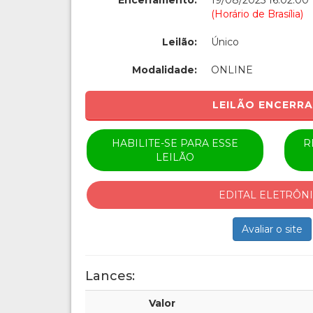
Encerramento:
19/08/2025 16:02:00
(Horário de Brasília)
Leilão:
Único
Modalidade:
ONLINE
LEILÃO ENCERR
HABILITE-SE PARA ESSE
R
LEILÃO
EDITAL ELETRÔN
Avaliar o site
Lances:
Valor