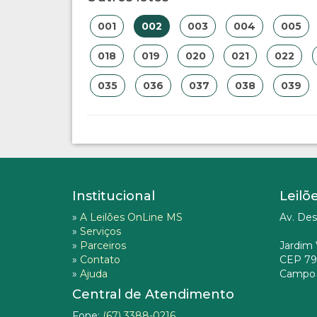
001
002
003
004
005
018
019
020
021
022
035
036
037
038
039
Institucional
Leilõ
»
A Leilões OnLine MS
Av. Des
»
Serviços
»
Parceiros
Jardim 
»
Contato
CEP 79
»
Ajuda
Campo 
Central de Atendimento
Fone:
(67) 3388-0216