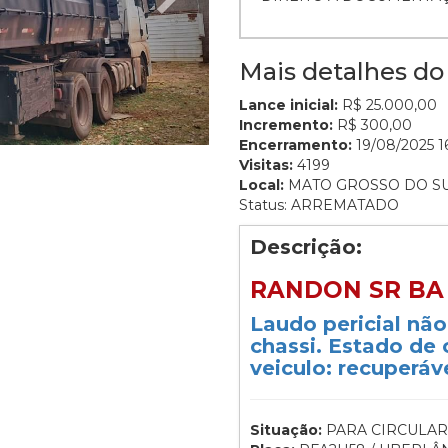
Mais detalhes do 
Lance inicial:
R$ 25.000,00
Incremento:
R$ 300,00
Encerramento:
19/08/2025 16
Visitas:
4199
Local:
MATO GROSSO DO S
Status: ARREMATADO
Descrição:
RANDON SR BA 
Laudo pericial nã
chassi. Estado de
veiculo: recuperáve
Situação:
PARA CIRCULAR