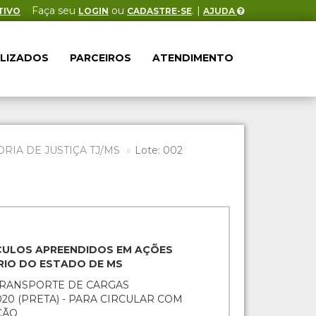
Faça seu
ou
. |
TIVO
LOGIN
CADASTRE-SE
AJUDA
ALIZADOS
PARCEIROS
ATENDIMENTO
IA DE JUSTIÇA TJ/MS
Lote: 002
EÍCULOS APREENDIDOS EM AÇÕES
ÁRIO DO ESTADO DE MS
 TRANSPORTE DE CARGAS
020 (PRETA) - PARA CIRCULAR COM
ÇÃO