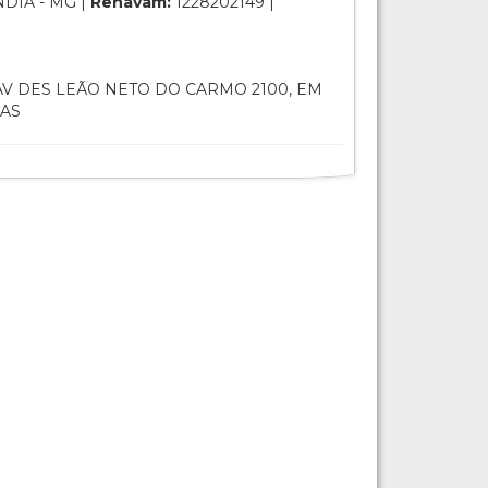
DIA - MG |
Renavam:
1228202149 |
V DES LEÃO NETO DO CARMO 2100, EM
IAS