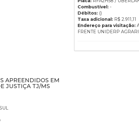
Placa:
RFA2H58 / UBERLÂN
Combustível:
-
Débitos:
()
Taxa adicional:
R$ 2.911,11
Endereço para visitação:
A
FRENTE UNIDERP AGRAR
NS APREENDIDOS EM
E JUSTIÇA TJ/MS
SUL
0