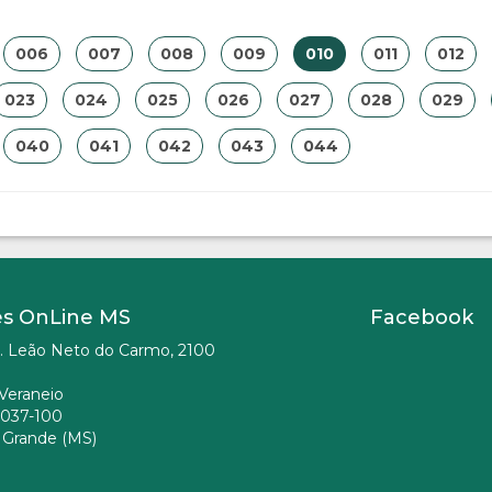
006
007
008
009
010
011
012
023
024
025
026
027
028
029
040
041
042
043
044
es OnLine MS
Facebook
. Leão Neto do Carmo, 2100
Veraneio
037-100
Grande (MS)