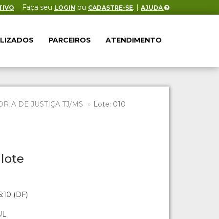
Faça seu
ou
. |
TIVO
LOGIN
CADASTRE-SE
AJUDA
ALIZADOS
PARCEIROS
ATENDIMENTO
IA DE JUSTIÇA TJ/MS
Lote: 010
lote
:10 (DF)
UL