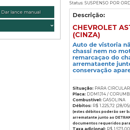
Status: SUSPENSO POR OR
Dar lance manual
Descrição:
CHEVROLET AST
(CINZA)
Auto de vistoria 
chassi nem no mo
remarcaçao do ch
arremataente junt
conservação aparen
Situação:
PARA CIRCULAR
Placa:
DDM1J14 / CORUMBÁ
Combustível:
GASOLINA
Débitos:
R$ 1.225,72 (28/05
(estes débitos poderão ser 
arrematante junto ao DETRAN
documentos requeridos para 
Taxa adicional:
R$ 1.573,00