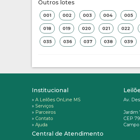
Outros lotes
001
002
003
004
005
018
019
020
021
022
035
036
037
038
039
Institucional
Leilõ
»
A Leilões OnLine MS
Av. Des
»
Serviços
»
Parceiros
Jardim 
»
Contato
CEP 79
»
Ajuda
Campo 
Central de Atendimento