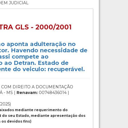
DEM JUDICIAL
RA GLS - 2000/2001
não aponta adulteração no
tor. Havendo necessidade de
assi compete ao
o ao Detran. Estado de
te do veiculo: recuperável.
 COM DIREITO A DOCUMENTAÇÃO
 - MS |
Renavam:
00748436014 |
/2025)
baixados mediante requerimento do
 do seu Estado, mediante apresentação dos
os devidos fins)