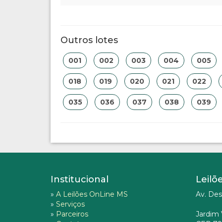
Outros lotes
001
002
003
004
005
018
019
020
021
022
035
036
037
038
039
Institucional
Leilõ
»
A Leilões OnLine MS
Av. Des
»
Serviços
»
Parceiros
Jardim 