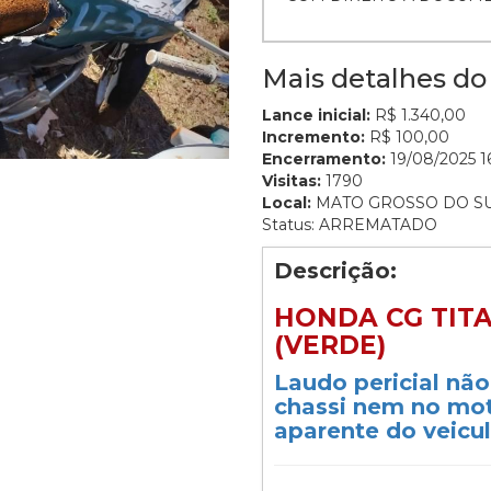
Mais detalhes do 
Lance inicial:
R$ 1.340,00
Incremento:
R$ 100,00
Encerramento:
19/08/2025 16
Visitas:
1790
Local:
MATO GROSSO DO S
Status: ARREMATADO
Descrição:
HONDA CG TITAN
(VERDE)
Laudo pericial nã
chassi nem no mot
aparente do veicul