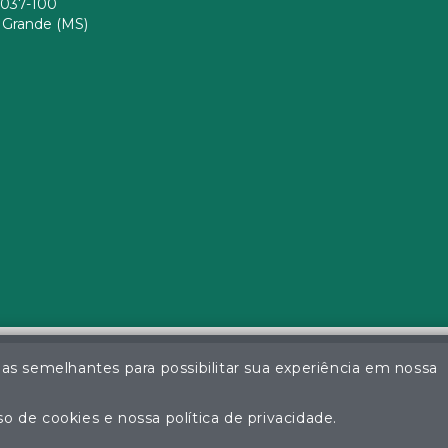
037-100
Grande (MS)
ias semelhantes para possibilitar sua experiência em nossa
a da Silva - Leiloeiro Público Oficial - Matrícula nº 26 JUCEMS - Todo
ção não autorizada do conteúdo deste site poderá acarretar em pena
o de cookies e nossa política de privacidade.