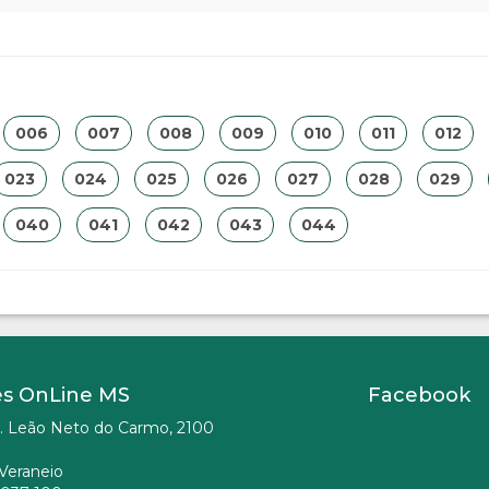
006
007
008
009
010
011
012
023
024
025
026
027
028
029
040
041
042
043
044
es OnLine MS
Facebook
. Leão Neto do Carmo, 2100
Veraneio