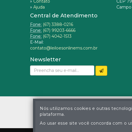
»
Contato
CEP 79
»
Ajuda
Campo 
Central de Atendimento
Fone:
(67) 3388-0216
Fone:
(67) 99203-6666
Fone:
(67) 4042-1513
E-Mail:
contato@leiloesonlinems.com.br
Newsletter
Nós utilizamos cookies e outras tecnolog
plataforma.
© Gustavo Correa Pereir
A cópia ou reprodu
Ao usar esse site você concorda com o us