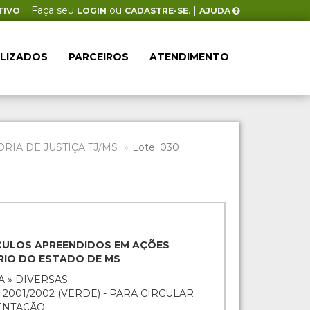
Faça seu
ou
. |
TIVO
LOGIN
CADASTRE-SE
AJUDA
ALIZADOS
PARCEIROS
ATENDIMENTO
IA DE JUSTIÇA TJ/MS
Lote: 030
EÍCULOS APREENDIDOS EM AÇÕES
ÁRIO DO ESTADO DE MS
A » DIVERSAS
- 2001/2002 (VERDE) - PARA CIRCULAR
ENTAÇÃO