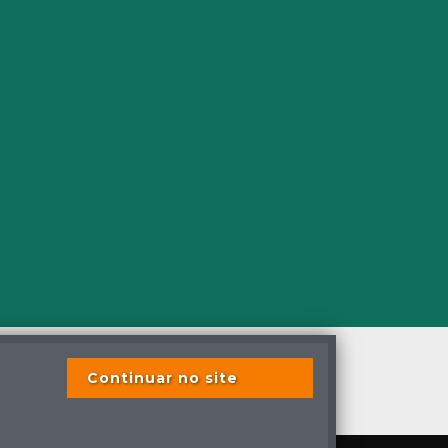
Continuar no site
s os direitos reservados
s previstas em lei.