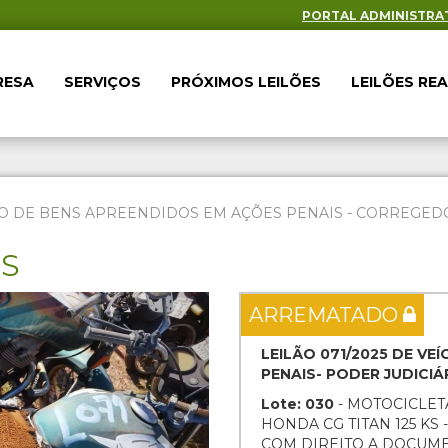
PORTAL ADMINISTRA
RESA
SERVIÇOS
PRÓXIMOS LEILÕES
LEILÕES RE
O DE BENS APREENDIDOS EM AÇÕES PENAIS - CORREGEDOR
ES
Next
ARREMATADO
LEILÃO 071/2025 DE V
PENAIS- PODER JUDICI
Lote: 030
- MOTOCICLET
HONDA CG TITAN 125 KS 
COM DIREITO A DOCUM