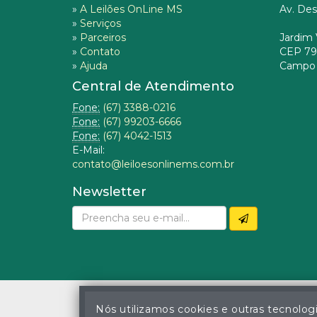
»
A Leilões OnLine MS
Av. Des
»
Serviços
»
Parceiros
Jardim 
»
Contato
CEP 79
»
Ajuda
Campo 
Central de Atendimento
Fone:
(67) 3388-0216
Fone:
(67) 99203-6666
Fone:
(67) 4042-1513
E-Mail:
contato@leiloesonlinems.com.br
Newsletter
Nós utilizamos cookies e outras tecnolog