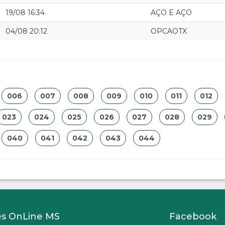
19/08 16:34
AÇO E AÇO
04/08 20:12
OPCAOTX
006
007
008
009
010
011
012
023
024
025
026
027
028
029
040
041
042
043
044
es OnLine MS
Facebook