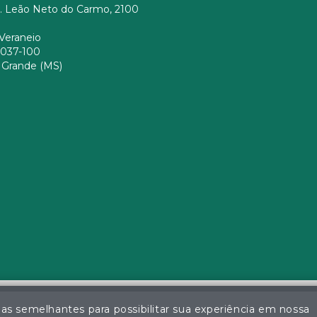
. Leão Neto do Carmo, 2100
Veraneio
037-100
Grande (MS)
ias semelhantes para possibilitar sua experiência em nossa