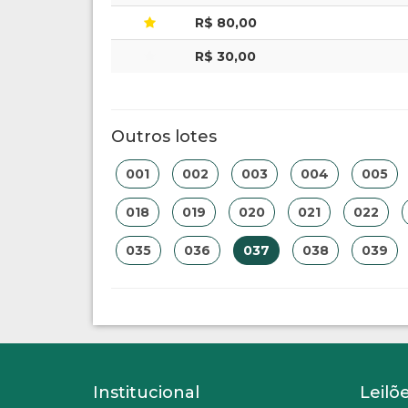
R$ 80,00
R$ 30,00
Outros lotes
001
002
003
004
005
018
019
020
021
022
035
036
037
038
039
Institucional
Leilõ