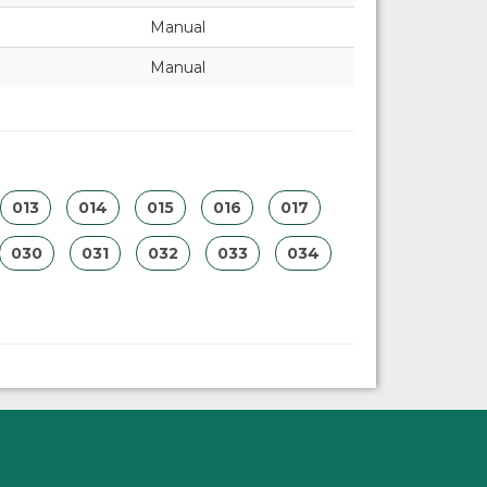
Manual
Manual
013
014
015
016
017
030
031
032
033
034