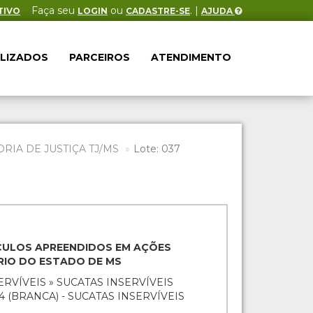
Faça seu
ou
. |
TIVO
LOGIN
CADASTRE-SE
AJUDA
ALIZADOS
PARCEIROS
ATENDIMENTO
IA DE JUSTIÇA TJ/MS
Lote: 037
EÍCULOS APREENDIDOS EM AÇÕES
ÁRIO DO ESTADO DE MS
ERVÍVEIS » SUCATAS INSERVÍVEIS
84 (BRANCA) - SUCATAS INSERVÍVEIS