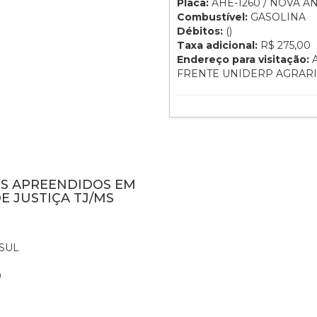
Placa:
AHE-1260 / NOVA A
Combustível:
GASOLINA
Débitos:
()
Taxa adicional:
R$ 275,00
Endereço para visitação:
A
FRENTE UNIDERP AGRAR
NS APREENDIDOS EM
E JUSTIÇA TJ/MS
SUL
0