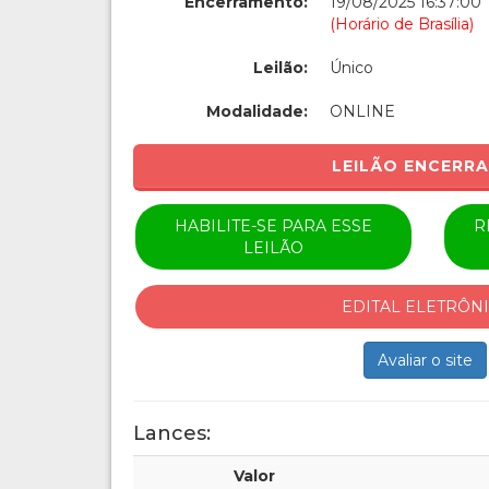
Encerramento:
19/08/2025 16:37:00
(Horário de Brasília)
Leilão:
Único
Modalidade:
ONLINE
LEILÃO ENCERR
HABILITE-SE PARA ESSE
R
LEILÃO
EDITAL ELETRÔN
Avaliar o site
Lances:
Valor