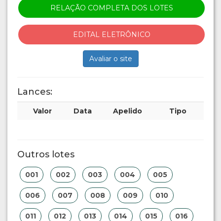
RELAÇÃO COMPLETA DOS LOTES
EDITAL ELETRÔNICO
Avaliar o site
Lances:
Valor
Data
Apelido
Tipo
Outros lotes
001
002
003
004
005
006
007
008
009
010
011
012
013
014
015
016