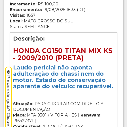
Incremento:
R$ 100,00
Encerramento:
19/08/2025 16:33 (DF)
Visitas:
1857
Local:
MATO GROSSO DO SUL
Status: SEM LANCE
Descrição:
HONDA CG150 TITAN MIX KS
- 2009/2010 (PRETA)
Laudo pericial não aponta
adulteração do chassi nem do
Precisa de ajuda? Clique aqui.
motor. Estado de conservação
aparente do veiculo: recuperável.
Situação:
PARA CIRCULAR COM DIREITO A
DOCUMENTAÇÃO
Placa:
MTA-9301 / VITÓRIA - ES |
Renavam:
196427371 |
Combustível:
ÁLCOOL/GASOLINA