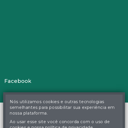
Facebook
Nós utilizamos cookies e outras tecnologias
semelhantes para possibilitar sua experiência em
nossa plataforma.
Ao usar esse site você concorda com o uso de
© Gustavo Correa Pereira da Silva - Leiloeiro Público Oficial -
cookies e nossa política de privacidade.
Matrícula nº 26 JUCEMS - Todos os direitos reservados