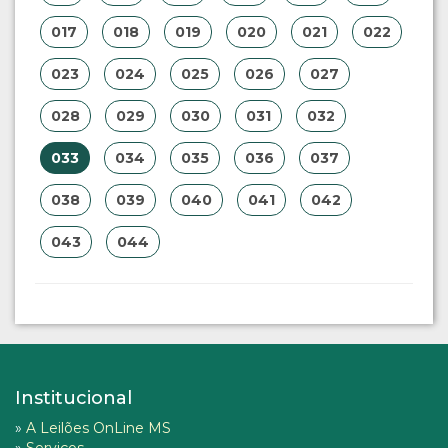
017
018
019
020
021
022
023
024
025
026
027
028
029
030
031
032
033
034
035
036
037
038
039
040
041
042
043
044
Institucional
»
A Leilões OnLine MS