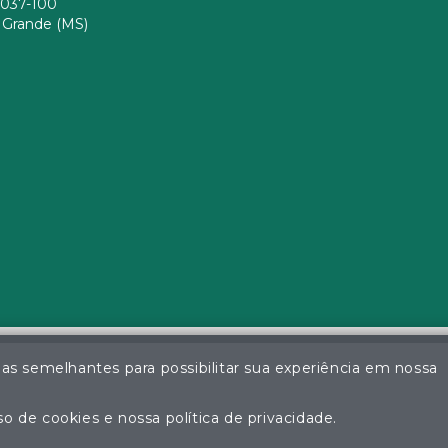
037-100
Grande (MS)
ias semelhantes para possibilitar sua experiência em nossa
a da Silva - Leiloeiro Público Oficial - Matrícula nº 26 JUCEMS - Todo
ção não autorizada do conteúdo deste site poderá acarretar em pena
o de cookies e nossa política de privacidade.