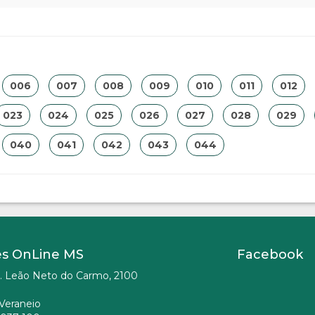
006
007
008
009
010
011
012
023
024
025
026
027
028
029
040
041
042
043
044
es OnLine MS
Facebook
. Leão Neto do Carmo, 2100
Veraneio