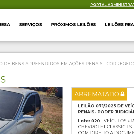
PORTAL ADMINISTRA
RESA
SERVIÇOS
PRÓXIMOS LEILÕES
LEILÕES RE
O DE BENS APREENDIDOS EM AÇÕES PENAIS - CORREGEDOR
ES
Next
ARREMATADO
LEILÃO 071/2025 DE V
PENAIS- PODER JUDICI
Lote: 020
- VEÍCULOS » 
CHEVROLET CLASSIC LS -
COM DIREITO A DOCUM