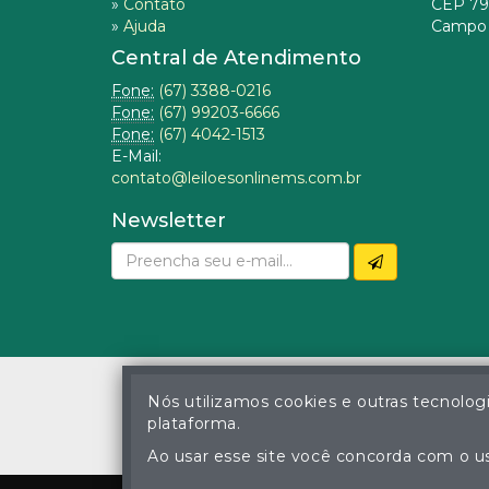
»
Contato
CEP 79
»
Ajuda
Campo 
Central de Atendimento
Fone:
(67) 3388-0216
Fone:
(67) 99203-6666
Fone:
(67) 4042-1513
E-Mail:
contato@leiloesonlinems.com.br
Newsletter
Nós utilizamos cookies e outras tecnolog
plataforma.
© Gustavo Correa Pereir
A cópia ou reprodu
Ao usar esse site você concorda com o us