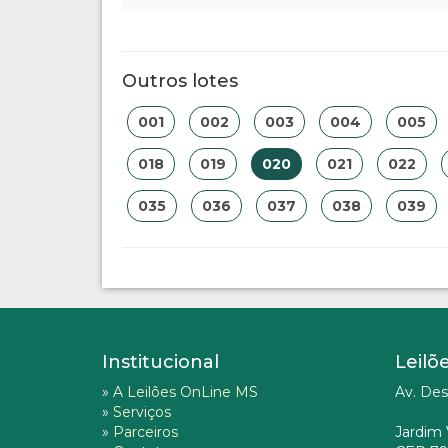
Outros lotes
001
002
003
004
005
018
019
020
021
022
035
036
037
038
039
Institucional
Leilõ
»
A Leilões OnLine MS
Av. Des
»
Serviços
»
Parceiros
Jardim 