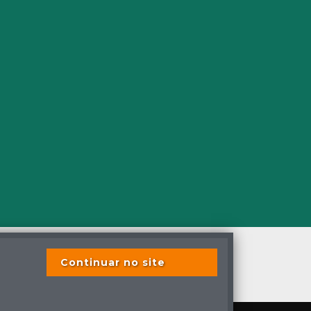
Continuar no site
s os direitos reservados
s previstas em lei.