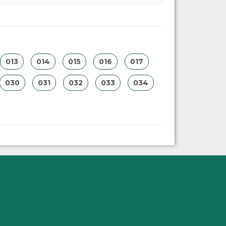
013
014
015
016
017
030
031
032
033
034