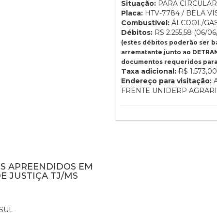
Situação:
PARA CIRCULAR
Placa:
HTV-7784 / BELA VIS
Combustível:
ÁLCOOL/GA
Débitos:
R$ 2.255,58 (06/06
(estes débitos poderão ser 
arrematante junto ao DETRAN
documentos requeridos para 
Taxa adicional:
R$ 1.573,00
Endereço para visitação:
A
FRENTE UNIDERP AGRAR
NS APREENDIDOS EM
E JUSTIÇA TJ/MS
SUL