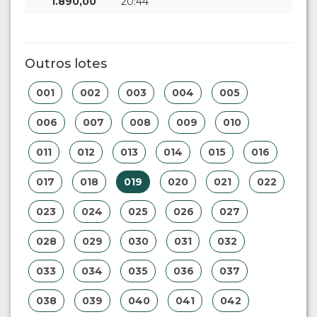
1.890,00
20:44
Outros lotes
001
002
003
004
005
006
007
008
009
010
011
012
013
014
015
016
017
018
019
020
021
022
023
024
025
026
027
028
029
030
031
032
033
034
035
036
037
038
039
040
041
042