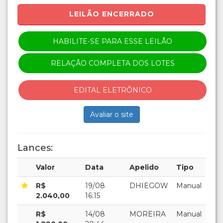
LEILÃO ENCERRADO
HABILITE-SE PARA ESSE LEILÃO
RELAÇÃO COMPLETA DOS LOTES
EDITAL ELETRÔNICO
Avaliar o site
Lances:
Valor
Data
Apelido
Tipo
R$
19/08
DHIEGOW
Manual
2.040,00
16:15
R$
14/08
MOREIRA
Manual