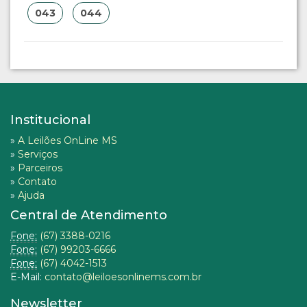
043
044
Institucional
»
A Leilões OnLine MS
»
Serviços
»
Parceiros
»
Contato
»
Ajuda
Central de Atendimento
Fone:
(67) 3388-0216
Fone:
(67) 99203-6666
Fone:
(67) 4042-1513
E-Mail:
contato@leiloesonlinems.com.br
Newsletter