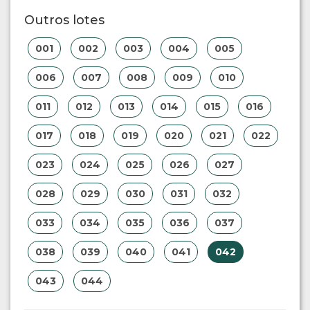
Outros lotes
001
002
003
004
005
006
007
008
009
010
011
012
013
014
015
016
017
018
019
020
021
022
023
024
025
026
027
028
029
030
031
032
033
034
035
036
037
038
039
040
041
042
043
044