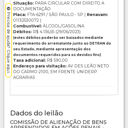
Situação:
PARA CIRCULAR COM DIREITO A
DOCUMENTAÇÃO
Precisa de ajuda? Clique aqui.
Placa:
FTA-6291 / SÃO PAULO - SP |
Renavam:
01132530072 |
Combustível:
ÁLCOOL/GASOLINA
Débitos:
R$ 4.136,55 (29/06/2023)
(estes débitos poderão ser baixados mediante
requerimento do arrematante junto ao DETRAN do
seu Estado, mediante apresentação dos
documentos requeridos para os devidos fins)
Taxa adicional:
R$ 590,00
Endereço para visitação:
AV DES LEÃO NETO
DO CARMO 2100, EM FRENTE UNIDERP
AGRARIAS
Dados do leilão
COMISSÃO DE ALIENAÇÃO DE BENS
APREENDIDOS EM AÇÕES PENAIS -