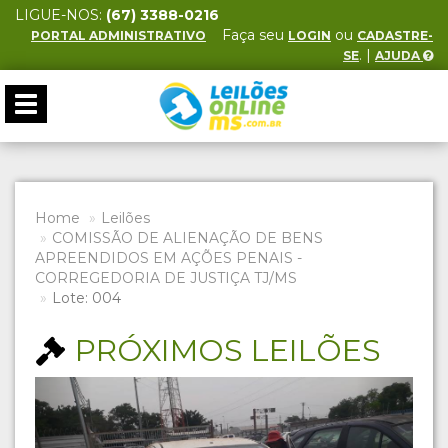
LIGUE-NOS:
(67) 3388-0216
Faça seu
ou
PORTAL ADMINISTRATIVO
LOGIN
CADASTRE-
. |
SE
AJUDA
Toggle
navigation
Home
Leilões
COMISSÃO DE ALIENAÇÃO DE BENS
APREENDIDOS EM AÇÕES PENAIS -
CORREGEDORIA DE JUSTIÇA TJ/MS
Lote: 004
PRÓXIMOS LEILÕES
Previous
Next