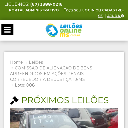
LIGUE-NOS:
(67) 3388-0216
Faça seu
ou
PORTAL ADMINISTRATIVO
LOGIN
CADASTRE-
. |
SE
AJUDA
Toggle
navigation
Home
Leilões
COMISSÃO DE ALIENAÇÃO DE BENS
APREENDIDOS EM AÇÕES PENAIS -
CORREGEDORIA DE JUSTIÇA TJ/MS
Lote: 008
PRÓXIMOS LEILÕES
Previous
Next