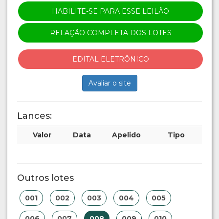
HABILITE-SE PARA ESSE LEILÃO
RELAÇÃO COMPLETA DOS LOTES
EDITAL ELETRÔNICO
Avaliar o site
Lances:
Valor
Data
Apelido
Tipo
Outros lotes
001
002
003
004
005
006
007
008
009
010