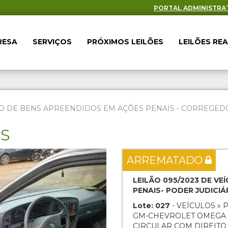
PORTAL ADMINISTRA
RESA
SERVIÇOS
PRÓXIMOS LEILÕES
LEILÕES RE
O DE BENS APREENDIDOS EM AÇÕES PENAIS - CORREGEDOR
ES
Next
ARREMATADO
LEILÃO 095/2023 DE V
PENAIS- PODER JUDICI
Lote: 027
- VEÍCULOS » 
GM-CHEVROLET OMEGA GL
CIRCULAR COM DIREIT