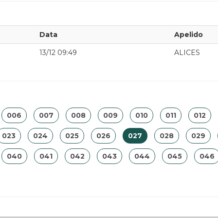
Data
Apelido
13/12 09:49
ALICES
006
007
008
009
010
011
012
023
024
025
026
027
028
029
040
041
042
043
044
045
046