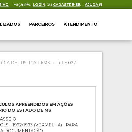
Faça seu
ou
. |
TIVO
LOGIN
CADASTRE-SE
AJUDA
ALIZADOS
PARCEIROS
ATENDIMENTO
IA DE JUSTIÇA TJ/MS
Lote: 027
EÍCULOS APREENDIDOS EM AÇÕES
ÁRIO DO ESTADO DE MS
PASSEIO
S - 1992/1993 (VERMELHA) - PARA
O A DOCUMENTAÇÃO