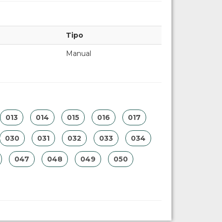
Tipo
Manual
013
014
015
016
017
030
031
032
033
034
047
048
049
050