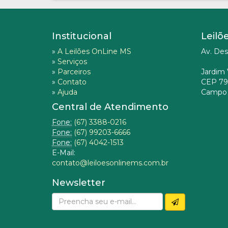
Institucional
Leilõ
»
A Leilões OnLine MS
Av. Des
»
Serviços
»
Parceiros
Jardim 
»
Contato
CEP 79
»
Ajuda
Campo 
Central de Atendimento
Fone:
(67) 3388-0216
Fone:
(67) 99203-6666
Fone:
(67) 4042-1513
E-Mail:
contato@leiloesonlinems.com.br
Newsletter