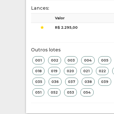
Lances:
Valor
R$ 2.295,00
Outros lotes
001
002
003
004
005
018
019
020
021
022
035
036
037
038
039
051
052
053
054