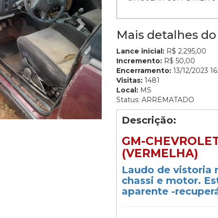
Mais detalhes do 
Lance inicial:
R$ 2.295,00
Incremento:
R$ 50,00
Encerramento:
13/12/2023 16
Visitas:
1481
Local:
MS
Status: ARREMATADO
Descrição:
GM-CHEVROLET 
(VERMELHA)
Laudo de vistoria
chassi e motor. E
aparente -recuperá