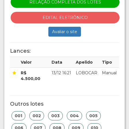
RELAÇÃO COMPLETA DOS LOTES
EDITAL ELETRÔNICO
Avaliar o site
Lances:
Valor
Data
Apelido
Tipo
R$
13/12 16:21
LOBOCAR
Manual
4.500,00
Outros lotes
001
002
003
004
005
006
007
008
009
010