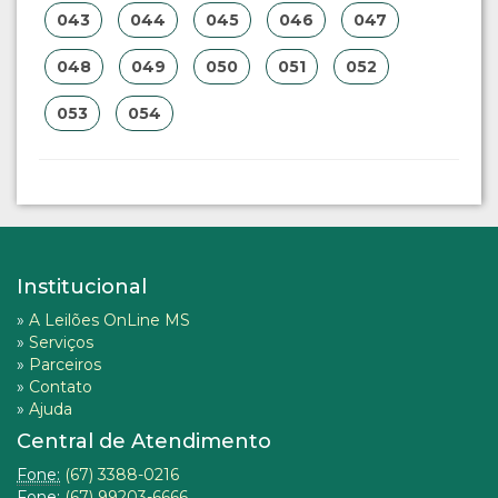
043
044
045
046
047
048
049
050
051
052
053
054
Institucional
»
A Leilões OnLine MS
»
Serviços
»
Parceiros
»
Contato
»
Ajuda
Central de Atendimento
Fone:
(67) 3388-0216
Fone:
(67) 99203-6666