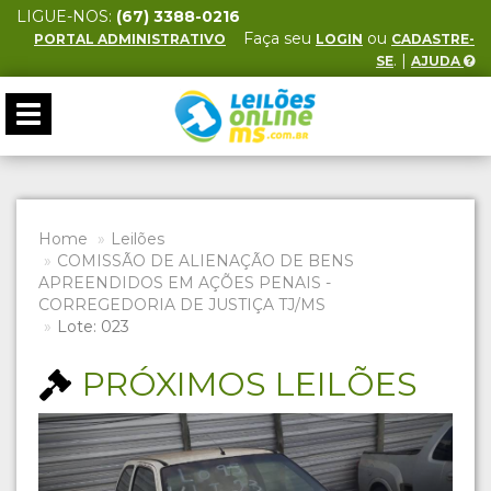
LIGUE-NOS:
(67) 3388-0216
Faça seu
ou
PORTAL ADMINISTRATIVO
LOGIN
CADASTRE-
. |
SE
AJUDA
Toggle
navigation
Home
Leilões
COMISSÃO DE ALIENAÇÃO DE BENS
APREENDIDOS EM AÇÕES PENAIS -
CORREGEDORIA DE JUSTIÇA TJ/MS
Lote: 023
PRÓXIMOS LEILÕES
Previous
Next