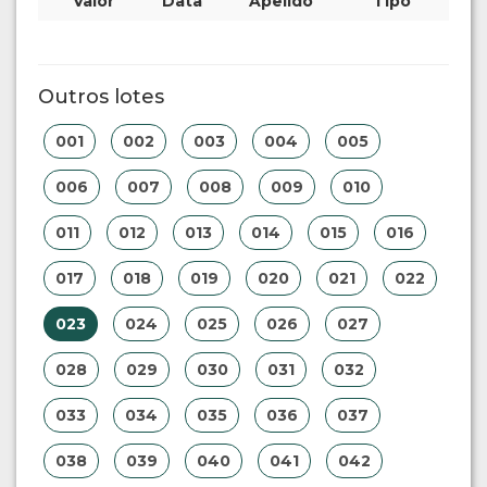
Valor
Data
Apelido
Tipo
Outros lotes
001
002
003
004
005
006
007
008
009
010
011
012
013
014
015
016
017
018
019
020
021
022
023
024
025
026
027
028
029
030
031
032
033
034
035
036
037
038
039
040
041
042