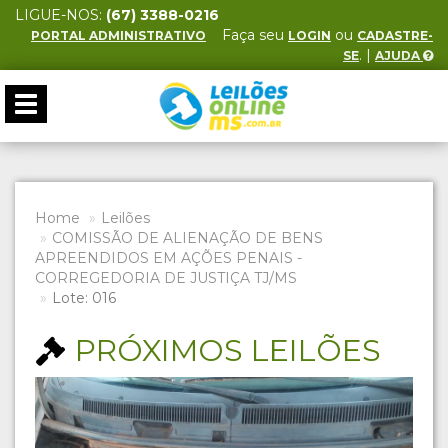
LIGUE-NOS:
(67) 3388-0216
Faça seu
ou
PORTAL ADMINISTRATIVO
LOGIN
CADASTRE-
. |
SE
AJUDA
Toggle
navigation
Home
Leilões
COMISSÃO DE ALIENAÇÃO DE BENS
APREENDIDOS EM AÇÕES PENAIS -
CORREGEDORIA DE JUSTIÇA TJ/MS
Lote: 016
PRÓXIMOS LEILÕES
Previous
Next