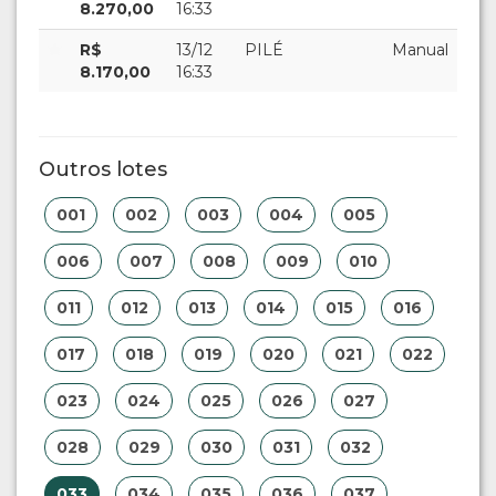
8.270,00
16:33
R$
13/12
PILÉ
Manual
8.170,00
16:33
Outros lotes
001
002
003
004
005
006
007
008
009
010
011
012
013
014
015
016
017
018
019
020
021
022
023
024
025
026
027
028
029
030
031
032
033
034
035
036
037