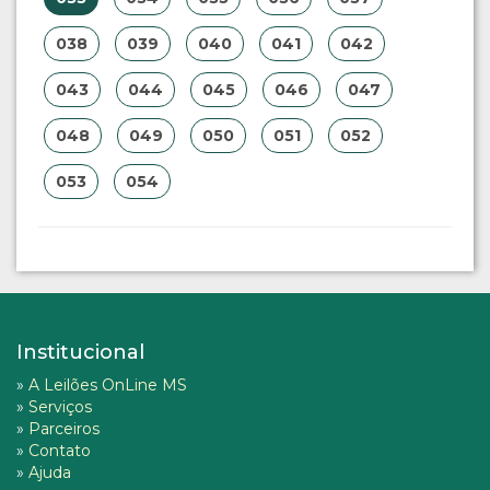
038
039
040
041
042
043
044
045
046
047
048
049
050
051
052
053
054
Institucional
»
A Leilões OnLine MS
»
Serviços
»
Parceiros
»
Contato
»
Ajuda