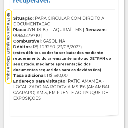
recuperável.
Situação:
PARA CIRCULAR COM DIREITO A
Precisa de ajuda? Clique aqui.
DOCUMENTAÇÃO
Placa:
JYN-1818 / ITAQUIRAÍ - MS |
Renavam:
00653279710 |
Combustível:
GASOLINA
Débitos:
R$ 1.292,50 (23/08/2023)
(estes débitos poderão ser baixados mediante
requerimento do arrematante junto ao DETRAN do
seu Estado, mediante apresentação dos
documentos requeridos para os devidos fins)
Taxa adicional:
R$ 590,00
Endereço para visitação:
PATIO AMAMBAI-
LOCALIZADO NA RODOVIA MS 156 (AMAMBAI
CAARAPO) KM 3, EM FRENTE AO PARQUE DE
EXPOSIÇÕES