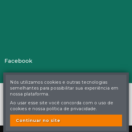
Facebook
Nós utilizamos cookies e outras tecnologias
semelhantes para possibilitar sua experiência em
nossa plataforma.
Ao usar esse site você concorda com o uso de
© Gustavo Correa Pereira da Silva - Leiloeiro Público Oficial -
cookies e nossa política de privacidade.
Matrícula nº 26 JUCEMS - Todos os direitos reservados
A cópia ou reprodução não autorizada do conteúdo deste site
poderá acarretar em penas previstas em lei.
Continuar no site
Plataforma