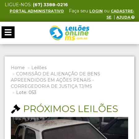
LIGUE-NOS:
(67) 3388-0216
Faça seu
ou
PORTAL ADMINISTRATIVO
LOGIN
CADASTRE-
. |
SE
AJUDA
Toggle
navigation
Home
Leilões
COMISSÃO DE ALIENAÇÃO DE BENS
APREENDIDOS EM AÇÕES PENAIS -
CORREGEDORIA DE JUSTIÇA TJ/MS
Lote: 053
PRÓXIMOS LEILÕES
Previous
Next