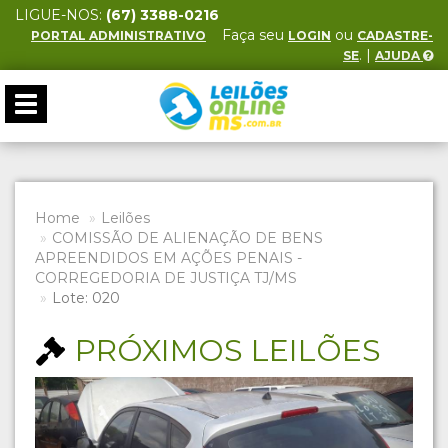
LIGUE-NOS:
(67) 3388-0216
Faça seu
ou
PORTAL ADMINISTRATIVO
LOGIN
CADASTRE-
. |
SE
AJUDA
Toggle
navigation
Home
Leilões
COMISSÃO DE ALIENAÇÃO DE BENS
APREENDIDOS EM AÇÕES PENAIS -
CORREGEDORIA DE JUSTIÇA TJ/MS
Lote: 020
PRÓXIMOS LEILÕES
Previous
Next