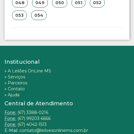
048
049
050
051
052
053
054
Institucional
»
A Leilões OnLine MS
»
Serviços
»
Parceiros
»
Contato
»
Ajuda
Central de Atendimento
Fone:
(67) 3388-0216
Fone:
(67) 99203-6666
Fone:
(67) 4042-1513
E-Mail:
contato@leiloesonlinems.com.br