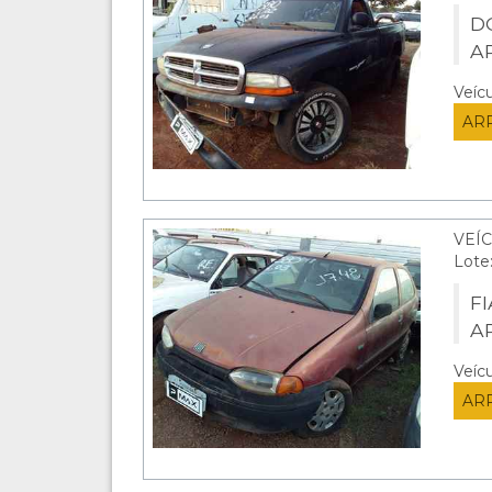
DO
A
Veíc
AR
VEÍ
Lote
FI
A
Veíc
AR