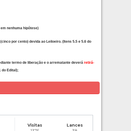
ia em nenhuma hipótese)
(cinco por cento) devida ao Leiloeiro. (Itens 5.5 e 5.6 do
ante termo de liberação e o arrematante deverá
retirá-
 do Edital);
Visitas
Lances
1375
38