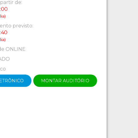
partir de:
:00
ia)
nto previsto:
:40
ia)
de ONLINE
ADO
ico
LETRÔNICO
MONTAR AUDITÓRIO