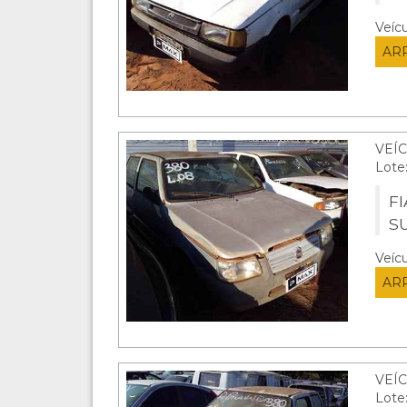
Veíc
AR
VEÍ
Lote
FI
S
Veíc
AR
VEÍ
Lote