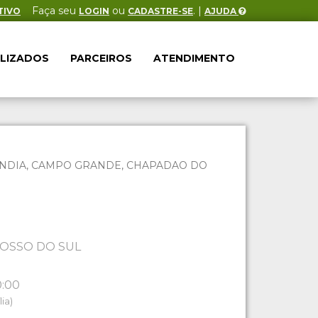
Faça seu
ou
. |
TIVO
LOGIN
CADASTRE-SE
AJUDA
ALIZADOS
PARCEIROS
ATENDIMENTO
ILANDIA, CAMPO GRANDE, CHAPADAO DO
OSSO DO SUL
0:00
ia)