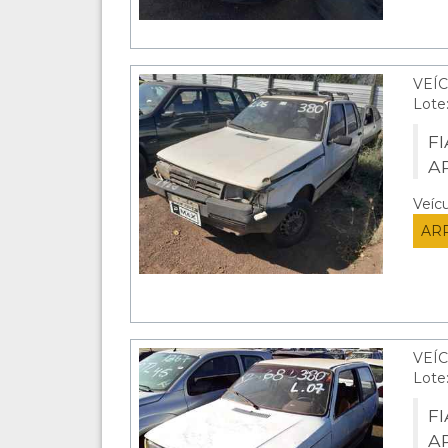
VEÍ
Lote
F
A
Veíc
AR
VEÍ
Lote
FI
A