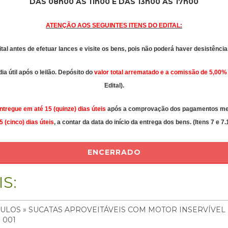
DAS 08h00 ÀS 11h00 E DAS 13h00 ÀS 17h00
ATENÇÃO AOS SEGUINTES ITENS DO EDITAL:
ital antes de efetuar lances e visite os bens, pois não poderá haver desistênc
a útil após o leilão. Depósito do
valor total arrematado e a comissão de 5,00%
Edital).
ntregue em até 15 (quinze) dias úteis
após a comprovação dos pagamentos medi
5 (cinco) dias úteis
, a contar da data do início da entrega dos bens. (Itens 7 e 7.1
ENCERRADO
S:
CULOS » SUCATAS APROVEITÁVEIS COM MOTOR INSERVÍVEL
: 001