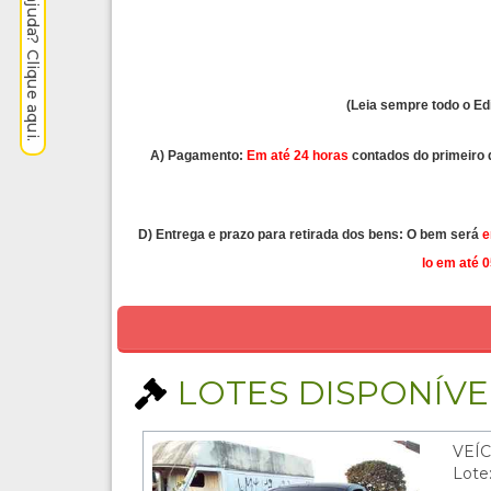
Precisa de ajuda? Clique aqui.
(Leia sempre todo o Ed
A) Pagamento:
Em até 24 horas
contados do primeiro di
D) Entrega e prazo para retirada dos bens: O bem será
e
lo em até 0
LOTES DISPONÍVEI
VEÍ
Lote