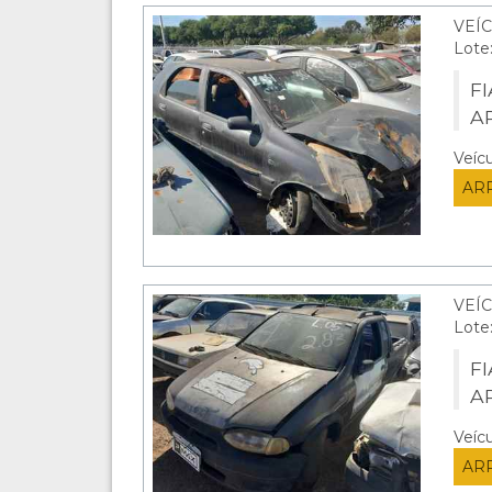
VEÍ
Lote
FI
A
Veíc
AR
VEÍ
Lote
F
A
Veíc
AR