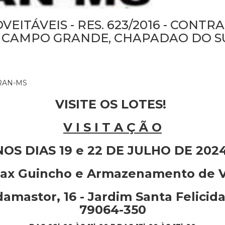
EITÁVEIS - RES. 623/2016 - CONTR
 CAMPO GRANDE, CHAPADAO DO SU
TRAN-MS
VISITE OS LOTES!
V I S I T A Ç Ã O
NOS DIAS 19 e 22 DE JULHO DE 2024
Max Guincho e Armazenamento de 
damastor, 16 - Jardim Santa Felici
79064-350