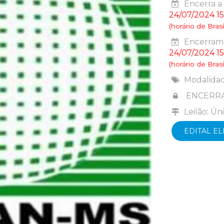
Encerra a 
24/07/2024 15
(horário de Brasíl
Encerrame
24/07/2024 15
(horário de Brasíl
Modalida
ENCERR
Leilão: Ún
EDITAL E