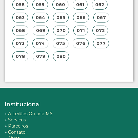
058
059
060
061
062
063
064
065
066
067
068
069
070
071
072
073
074
075
076
077
078
079
080
Institucional
»
A Leilões OnLine MS
»
Serviços
»
Parceiros
»
Contato