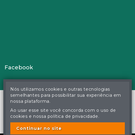
Facebook
Nós utilizamos cookies e outras tecnologias
semelhantes para possibilitar sua experiência em
nossa plataforma.
Ao usar esse site você concorda com o uso de
© Gustavo Correa Pereira da Silva - Leiloeiro Público Oficial -
cookies e nossa política de privacidade.
Matrícula nº 26 JUCEMS - Todos os direitos reservados
A cópia ou reprodução não autorizada do conteúdo deste site
poderá acarretar em penas previstas em lei.
Continuar no site