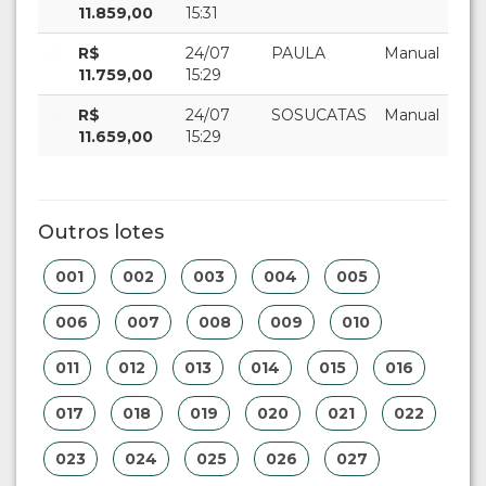
11.859,00
15:31
R$
24/07
PAULA
Manual
11.759,00
15:29
R$
24/07
SOSUCATAS
Manual
11.659,00
15:29
Outros lotes
001
002
003
004
005
006
007
008
009
010
011
012
013
014
015
016
017
018
019
020
021
022
023
024
025
026
027