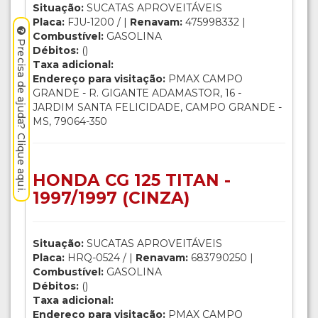
Situação:
SUCATAS APROVEITÁVEIS
Placa:
FJU-1200 / |
Renavam:
475998332 |
Combustível:
GASOLINA
Precisa de ajuda? Clique aqui.
Débitos:
()
Taxa adicional:
Endereço para visitação:
PMAX CAMPO
GRANDE - R. GIGANTE ADAMASTOR, 16 -
JARDIM SANTA FELICIDADE, CAMPO GRANDE -
MS, 79064-350
HONDA CG 125 TITAN -
1997/1997 (CINZA)
Situação:
SUCATAS APROVEITÁVEIS
Placa:
HRQ-0524 / |
Renavam:
683790250 |
Combustível:
GASOLINA
Débitos:
()
Taxa adicional:
Endereço para visitação:
PMAX CAMPO