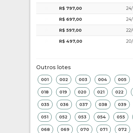
R$ 797,00
24/
R$ 697,00
24/
R$ 597,00
22/
R$ 497,00
20/
Outros lotes
001
002
003
004
005
018
019
020
021
022
035
036
037
038
039
051
052
053
054
055
068
069
070
071
072