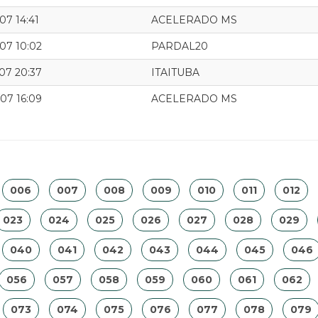
07 14:41
ACELERADO MS
07 10:02
PARDAL20
07 20:37
ITAITUBA
07 16:09
ACELERADO MS
006
007
008
009
010
011
012
023
024
025
026
027
028
029
040
041
042
043
044
045
046
056
057
058
059
060
061
062
073
074
075
076
077
078
079