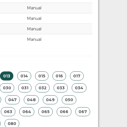
Manual
Manual
Manual
Manual
013
014
015
016
017
030
031
032
033
034
047
048
049
050
063
064
065
066
067
080