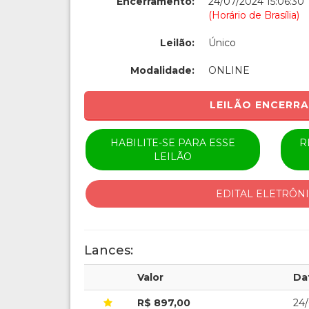
Encerramento:
24/07/2024 15:06:30
(Horário de Brasília)
Leilão:
Único
Modalidade:
ONLINE
LEILÃO ENCERR
HABILITE-SE PARA ESSE
R
LEILÃO
EDITAL ELETRÔN
Lances:
Valor
Da
R$ 897,00
24/