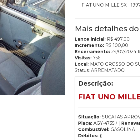
FIAT UNO MILLE SX - 199
Mais detalhes do 
Lance inicial:
R$ 497,00
Incremento:
R$ 100,00
Encerramento:
24/07/2024 1
Visitas:
756
Local:
MATO GROSSO DO S
Status: ARREMATADO
Descrição:
FIAT UNO MILLE 
Situação:
SUCATAS APROV
Placa:
AGY-4735 / |
Renava
Combustível:
GASOLINA
Débitos:
()