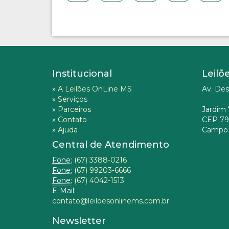
Institucional
Leilõ
»
A Leilões OnLine MS
Av. Des
»
Serviços
»
Parceiros
Jardim 
»
Contato
CEP 79
»
Ajuda
Campo 
Central de Atendimento
Fone:
(67) 3388-0216
Fone:
(67) 99203-6666
Fone:
(67) 4042-1513
E-Mail:
contato@leiloesonlinems.com.br
Newsletter