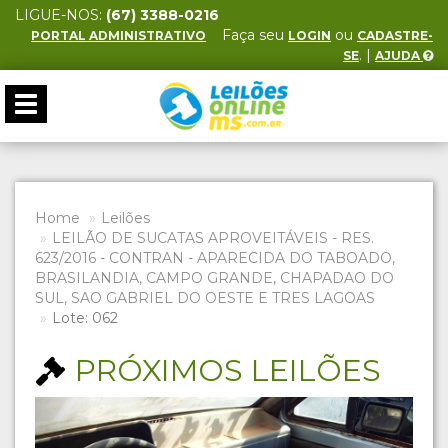
LIGUE-NOS:
(67) 3388-0216
Faça seu
ou
PORTAL ADMINISTRATIVO
LOGIN
CADASTRE-
. |
SE
AJUDA
Toggle
navigation
Home
Leilões
LEILÃO DE SUCATAS APROVEITÁVEIS - RES.
623/2016 - CONTRAN - APARECIDA DO TABOADO,
BRASILANDIA, CAMPO GRANDE, CHAPADAO DO
SUL, SAO GABRIEL DO OESTE E TRES LAGOAS
Lote: 062
PRÓXIMOS LEILÕES
Previous
Next