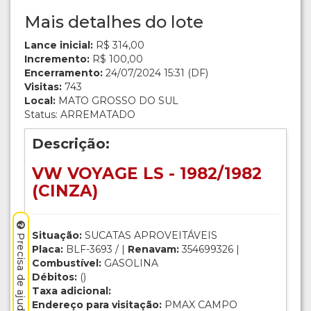
Mais detalhes do lote
Lance inicial:
R$ 314,00
Incremento:
R$ 100,00
Encerramento:
24/07/2024 15:31 (DF)
Visitas:
743
Local:
MATO GROSSO DO SUL
Status: ARREMATADO
Descrição:
VW VOYAGE LS - 1982/1982
(CINZA)
Situação:
SUCATAS APROVEITÁVEIS
Precisa de ajuda? Clique aqui.
Placa:
BLF-3693 / |
Renavam:
354699326 |
Combustível:
GASOLINA
Débitos:
()
Taxa adicional:
Endereço para visitação:
PMAX CAMPO