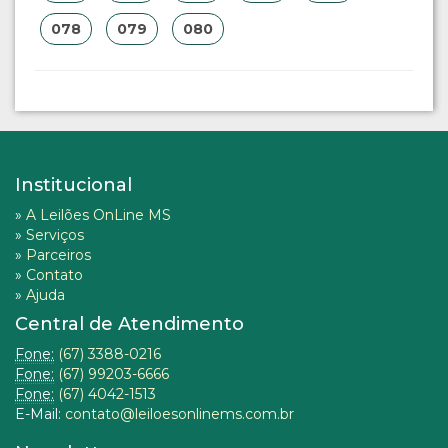
078
079
080
Institucional
»
A Leilões OnLine MS
»
Serviços
»
Parceiros
»
Contato
»
Ajuda
Central de Atendimento
Fone:
(67) 3388-0216
Fone:
(67) 99203-6666
Fone:
(67) 4042-1513
E-Mail:
contato@leiloesonlinems.com.br