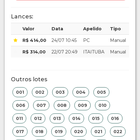
Lances:
Valor
Data
Apelido
Tipo
R$ 414,00
24/07 10:45
PC
Manual
R$ 314,00
22/07 20:49
ITAITUBA
Manual
Outros lotes
001
002
003
004
005
006
007
008
009
010
011
012
013
014
015
016
017
018
019
020
021
022