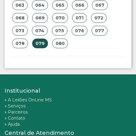
063
064
065
066
067
068
069
070
071
072
073
074
075
076
077
078
079
080
Institucional
»
A Leilões OnLine MS
»
Serviços
»
Parceiros
»
Contato
»
Ajuda
Central de Atendimento