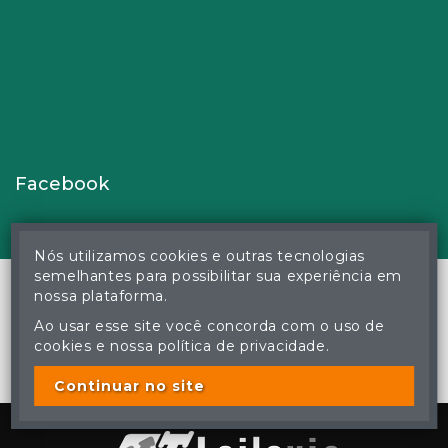
Facebook
Nós utilizamos cookies e outras tecnologias
semelhantes para possibilitar sua experiência em
nossa plataforma.
Ao usar esse site você concorda com o uso de
© Gustavo Correa Pereira da Silva - Leiloeiro Público Oficial -
cookies e nossa política de privacidade.
Matrícula nº 26 JUCEMS - Todos os direitos reservados
A cópia ou reprodução não autorizada do conteúdo deste site
poderá acarretar em penas previstas em lei.
Continuar no site
Plataforma