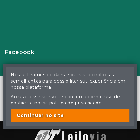
Facebook
Nós utilizamos cookies e outras tecnologias
semelhantes para possibilitar sua experiência em
nossa plataforma.
Ao usar esse site você concorda com o uso de
© Gustavo Correa Pereira da Silva - Leiloeiro Público Oficial -
cookies e nossa política de privacidade.
Matrícula nº 26 JUCEMS - Todos os direitos reservados
A cópia ou reprodução não autorizada do conteúdo deste site
poderá acarretar em penas previstas em lei.
Continuar no site
Plataforma