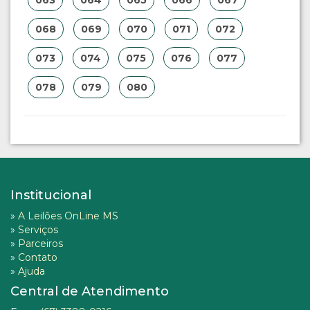
063
064
065
066
067
068
069
070
071
072
073
074
075
076
077
078
079
080
Institucional
»
A Leilões OnLine MS
»
Serviços
»
Parceiros
»
Contato
»
Ajuda
Central de Atendimento