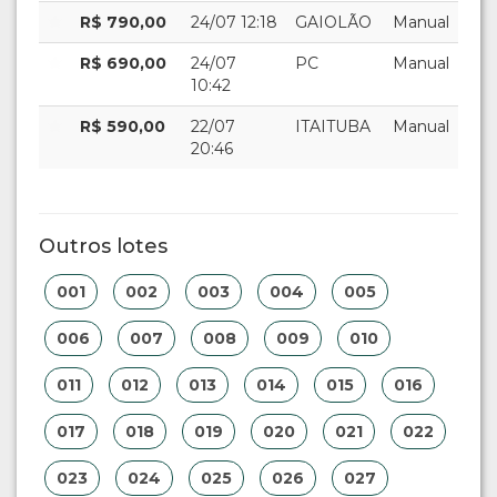
R$ 790,00
24/07 12:18
GAIOLÃO
Manual
R$ 690,00
24/07
PC
Manual
10:42
R$ 590,00
22/07
ITAITUBA
Manual
20:46
Outros lotes
001
002
003
004
005
006
007
008
009
010
011
012
013
014
015
016
017
018
019
020
021
022
023
024
025
026
027