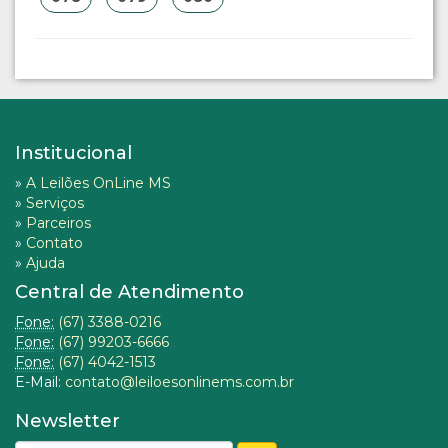
Institucional
»
A Leilões OnLine MS
»
Serviços
»
Parceiros
»
Contato
»
Ajuda
Central de Atendimento
Fone:
(67) 3388-0216
Fone:
(67) 99203-6666
Fone:
(67) 4042-1513
E-Mail:
contato@leiloesonlinems.com.br
Newsletter