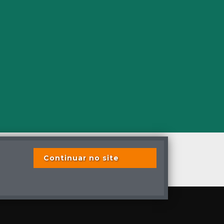
Continuar no site
s os direitos reservados
s previstas em lei.