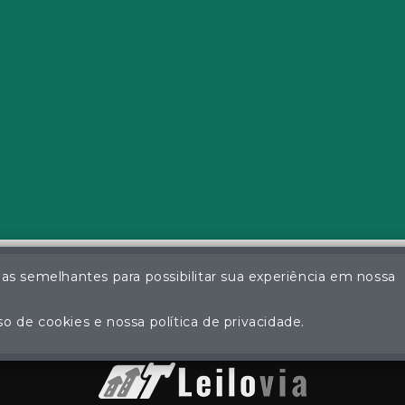
ias semelhantes para possibilitar sua experiência em nossa
a da Silva - Leiloeiro Público Oficial - Matrícula nº 26 JUCEMS - Todo
ção não autorizada do conteúdo deste site poderá acarretar em pena
o de cookies e nossa política de privacidade.
Plataforma