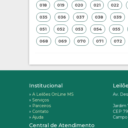
018
019
020
021
022
035
036
037
038
039
051
052
053
054
055
068
069
070
071
072
Institucional
Leilõ
»
A Leilões OnLine MS
Av. Des
»
Serviços
»
Parceiros
Jardim 
»
Contato
CEP 79
»
Ajuda
Campo 
Central de Atendimento