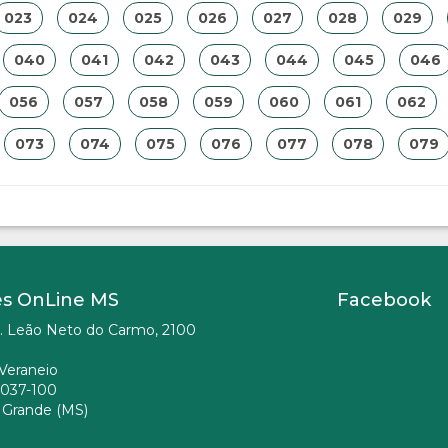
023
024
025
026
027
028
029
040
041
042
043
044
045
046
056
057
058
059
060
061
062
073
074
075
076
077
078
079
es OnLine MS
Facebook
. Leão Neto do Carmo, 2100
Veraneio
037-100
Grande (MS)