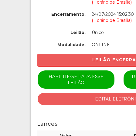
(Horário de Brasília)
Encerramento:
24/07/2024 15:02:30
(Horário de Brasília)
Leilão:
Único
Modalidade:
ONLINE
LEILÃO ENCERR
HABILITE-SE PARA ESSE
R
LEILÃO
EDITAL ELETRÔN
Lances:
Valor