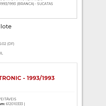
1993/1993 (BRANCA) - SUCATAS
lote
5:02 (DF)
UL
RONIC - 1993/1993
EITÁVEIS
am:
612010333 |