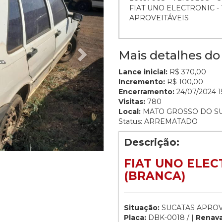
FIAT UNO ELECTRONIC - 
APROVEITÁVEIS
Mais detalhes do 
Lance inicial:
R$ 370,00
Incremento:
R$ 100,00
Encerramento:
24/07/2024 1
Visitas:
780
Local:
MATO GROSSO DO S
Status: ARREMATADO
Descrição:
FIAT UNO ELECT
(BRANCA)
Situação:
SUCATAS APROV
Placa:
DBK-0018 / |
Renav