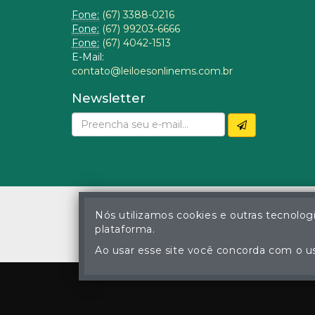
Fone:
(67) 3388-0216
Fone:
(67) 99203-6666
Fone:
(67) 4042-1513
E-Mail:
contato@leiloesonlinems.com.br
Newsletter
Nós utilizamos cookies e outras tecnolog
plataforma.
© Gustavo Correa Pereir
A cópia ou reprodu
Ao usar esse site você concorda com o us