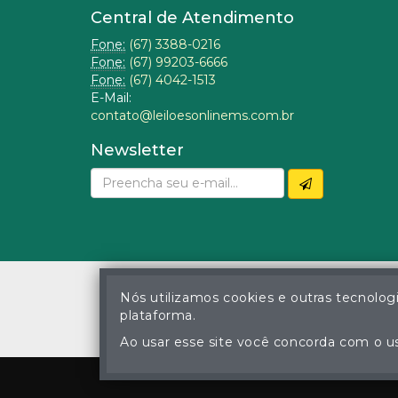
Central de Atendimento
Fone:
(67) 3388-0216
Fone:
(67) 99203-6666
Fone:
(67) 4042-1513
E-Mail:
contato@leiloesonlinems.com.br
Newsletter
Nós utilizamos cookies e outras tecnolog
plataforma.
© Gustavo Correa Pereir
A cópia ou reprodu
Ao usar esse site você concorda com o us