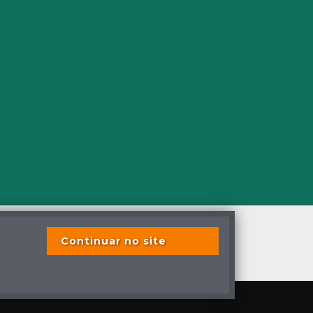
Continuar no site
s os direitos reservados
s previstas em lei.