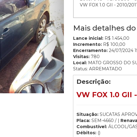
VW FOX 1.0 GII - 2010/2
Mais detalhes do 
Lance inicial:
R$ 1.454,00
Incremento:
R$ 100,00
Encerramento:
24/07/2024 15
Visitas:
780
Local:
MATO GROSSO DO S
Status: ARREMATADO
Descrição:
VW FOX 1.0 GII 
Situação:
SUCATAS APROV
Placa:
SEM-4660 / |
Renav
Combustível:
ÁLCOOL/GA
Débitos:
()