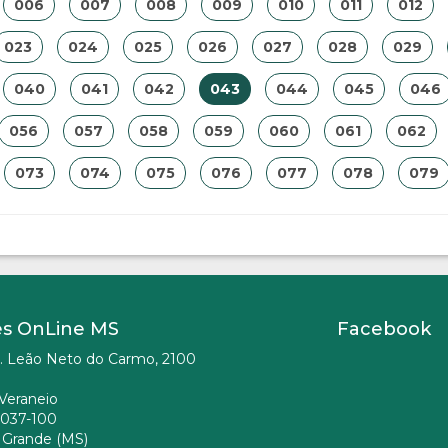
006
007
008
009
010
011
012
023
024
025
026
027
028
029
040
041
042
043
044
045
046
056
057
058
059
060
061
062
073
074
075
076
077
078
079
es OnLine MS
Facebook
. Leão Neto do Carmo, 2100
Veraneio
037-100
Grande (MS)