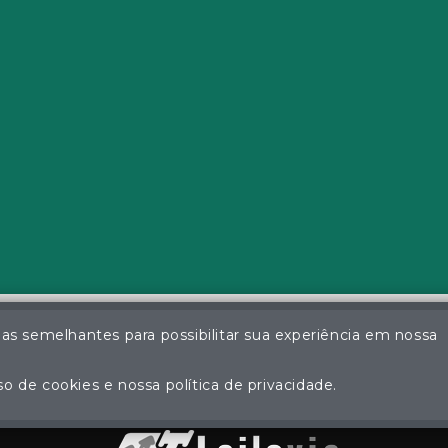
ias semelhantes para possibilitar sua experiência em nossa
a da Silva - Leiloeiro Público Oficial - Matrícula nº 26 JUCEMS - Todo
ção não autorizada do conteúdo deste site poderá acarretar em pena
o de cookies e nossa política de privacidade.
Plataforma