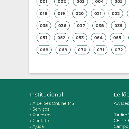
001
002
003
004
005
018
019
020
021
022
035
036
037
038
039
051
052
053
054
055
068
069
070
071
072
Institucional
Leilõ
»
A Leilões OnLine MS
Av. Des
»
Serviços
»
Parceiros
Jardim 
»
Contato
CEP 79
»
Ajuda
Campo 