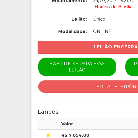
Encerramento:
24/07/2024 15:21:30
(Horário de Brasília)
Leilão:
Único
Modalidade:
ONLINE
LEILÃO ENCERR
HABILITE-SE PARA ESSE
R
LEILÃO
EDITAL ELETRÔN
Lances:
Valor
R$ 7.054,00