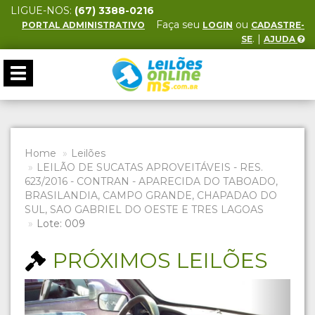
LIGUE-NOS:
(67) 3388-0216
Faça seu
ou
PORTAL ADMINISTRATIVO
LOGIN
CADASTRE-
. |
SE
AJUDA
Toggle
navigation
Home
Leilões
LEILÃO DE SUCATAS APROVEITÁVEIS - RES.
623/2016 - CONTRAN - APARECIDA DO TABOADO,
BRASILANDIA, CAMPO GRANDE, CHAPADAO DO
SUL, SAO GABRIEL DO OESTE E TRES LAGOAS
Lote: 009
PRÓXIMOS LEILÕES
Previous
Next