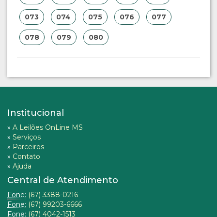
073
074
075
076
077
078
079
080
Institucional
»
A Leilões OnLine MS
»
Serviços
»
Parceiros
»
Contato
»
Ajuda
Central de Atendimento
Fone:
(67) 3388-0216
Fone:
(67) 99203-6666
Fone:
(67) 4042-1513